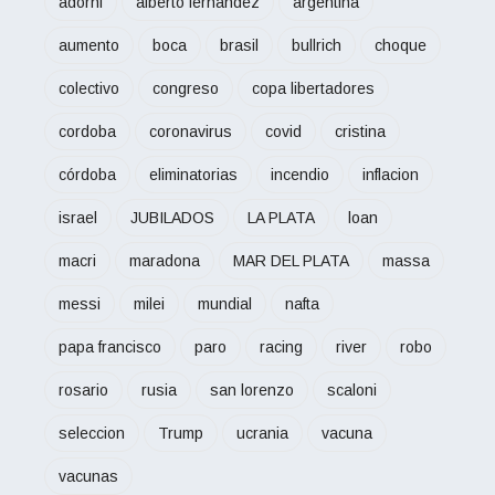
adorni
alberto fernandez
argentina
aumento
boca
brasil
bullrich
choque
colectivo
congreso
copa libertadores
cordoba
coronavirus
covid
cristina
córdoba
eliminatorias
incendio
inflacion
israel
JUBILADOS
LA PLATA
loan
macri
maradona
MAR DEL PLATA
massa
messi
milei
mundial
nafta
papa francisco
paro
racing
river
robo
rosario
rusia
san lorenzo
scaloni
seleccion
Trump
ucrania
vacuna
vacunas