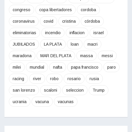
congreso
copa libertadores
cordoba
coronavirus
covid
cristina
córdoba
eliminatorias
incendio
inflacion
israel
JUBILADOS
LA PLATA
loan
macri
maradona
MAR DEL PLATA
massa
messi
milei
mundial
nafta
papa francisco
paro
racing
river
robo
rosario
rusia
san lorenzo
scaloni
seleccion
Trump
ucrania
vacuna
vacunas