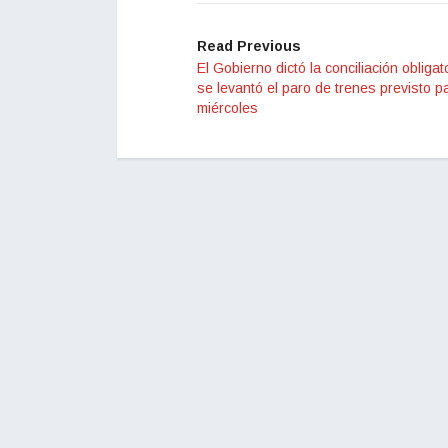
Read Previous
El Gobierno dictó la conciliación obligat
se levantó el paro de trenes previsto p
miércoles