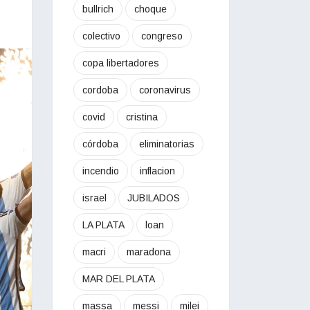
bullrich
choque
colectivo
congreso
copa libertadores
cordoba
coronavirus
covid
cristina
córdoba
eliminatorias
incendio
inflacion
israel
JUBILADOS
LA PLATA
loan
macri
maradona
MAR DEL PLATA
massa
messi
milei