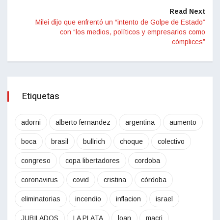
Read Next
Milei dijo que enfrentó un “intento de Golpe de Estado”
con “los medios, políticos y empresarios como
cómplices”
Etiquetas
adorni
alberto fernandez
argentina
aumento
boca
brasil
bullrich
choque
colectivo
congreso
copa libertadores
cordoba
coronavirus
covid
cristina
córdoba
eliminatorias
incendio
inflacion
israel
JUBILADOS
LA PLATA
loan
macri