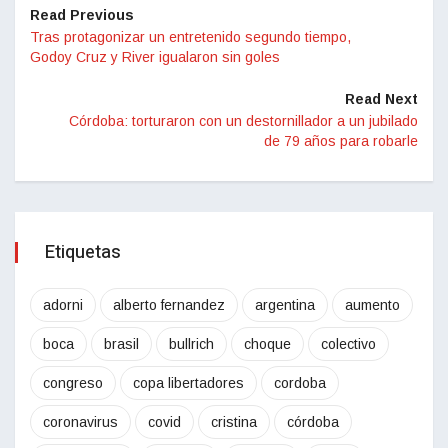
Read Previous
Tras protagonizar un entretenido segundo tiempo,
Godoy Cruz y River igualaron sin goles
Read Next
Córdoba: torturaron con un destornillador a un jubilado
de 79 años para robarle
Etiquetas
adorni
alberto fernandez
argentina
aumento
boca
brasil
bullrich
choque
colectivo
congreso
copa libertadores
cordoba
coronavirus
covid
cristina
córdoba