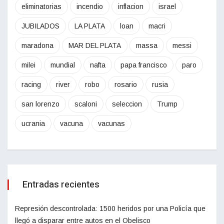
eliminatorias
incendio
inflacion
israel
JUBILADOS
LA PLATA
loan
macri
maradona
MAR DEL PLATA
massa
messi
milei
mundial
nafta
papa francisco
paro
racing
river
robo
rosario
rusia
san lorenzo
scaloni
seleccion
Trump
ucrania
vacuna
vacunas
Entradas recientes
Represión descontrolada: 1500 heridos por una Policía que
llegó a disparar entre autos en el Obelisco