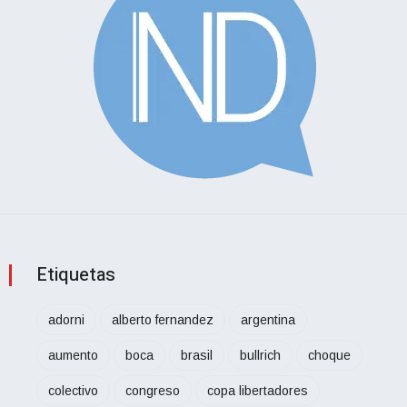
Etiquetas
adorni
alberto fernandez
argentina
aumento
boca
brasil
bullrich
choque
colectivo
congreso
copa libertadores