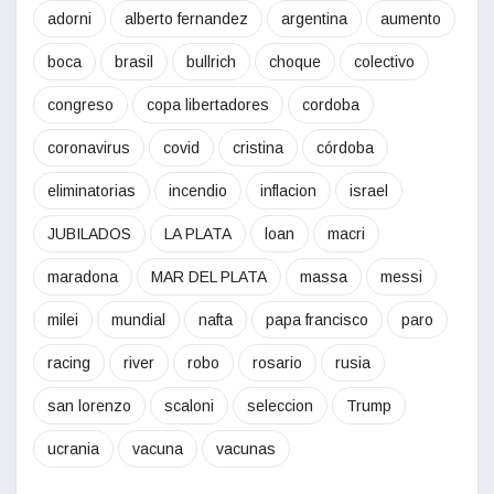
adorni
alberto fernandez
argentina
aumento
boca
brasil
bullrich
choque
colectivo
congreso
copa libertadores
cordoba
coronavirus
covid
cristina
córdoba
eliminatorias
incendio
inflacion
israel
JUBILADOS
LA PLATA
loan
macri
maradona
MAR DEL PLATA
massa
messi
milei
mundial
nafta
papa francisco
paro
racing
river
robo
rosario
rusia
san lorenzo
scaloni
seleccion
Trump
ucrania
vacuna
vacunas