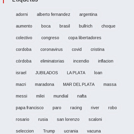
adorni
alberto fernandez
argentina
aumento
boca
brasil
bullrich
choque
colectivo
congreso
copa libertadores
cordoba
coronavirus
covid
cristina
córdoba
eliminatorias
incendio
inflacion
israel
JUBILADOS
LA PLATA
loan
macri
maradona
MAR DEL PLATA
massa
messi
milei
mundial
nafta
papa francisco
paro
racing
river
robo
rosario
rusia
san lorenzo
scaloni
seleccion
Trump
ucrania
vacuna