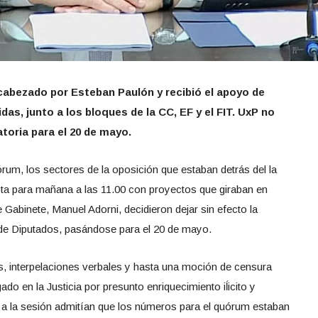
ncabezado por Esteban Paulón y recibió el apoyo de
as, junto a los bloques de la CC, EF y el FIT. UxP no
toria para el 20 de mayo.
órum, los sectores de la oposición que estaban detrás del la
ista para mañana a las 11.00 con proyectos que giraban en
de Gabinete, Manuel Adorni, decidieron dejar sin efecto la
 de Diputados, pasándose para el 20 de mayo.
s, interpelaciones verbales y hasta una moción de censura
igado en la Justicia por presunto enriquecimiento iĺicito y
a la sesión admitían que los números para el quórum estaban