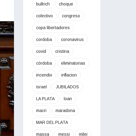
bullrich
choque
colectivo
congreso
copa libertadores
cordoba
coronavirus
covid
cristina
córdoba
eliminatorias
incendio
inflacion
israel
JUBILADOS
LA PLATA
loan
macri
maradona
MAR DEL PLATA
massa
messi
milei