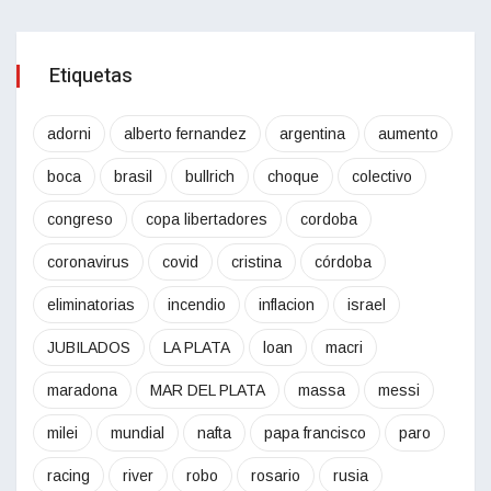
Etiquetas
adorni
alberto fernandez
argentina
aumento
boca
brasil
bullrich
choque
colectivo
congreso
copa libertadores
cordoba
coronavirus
covid
cristina
córdoba
eliminatorias
incendio
inflacion
israel
JUBILADOS
LA PLATA
loan
macri
maradona
MAR DEL PLATA
massa
messi
milei
mundial
nafta
papa francisco
paro
racing
river
robo
rosario
rusia