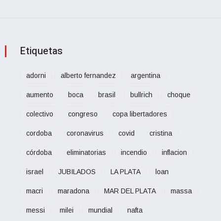
Etiquetas
adorni
alberto fernandez
argentina
aumento
boca
brasil
bullrich
choque
colectivo
congreso
copa libertadores
cordoba
coronavirus
covid
cristina
córdoba
eliminatorias
incendio
inflacion
israel
JUBILADOS
LA PLATA
loan
macri
maradona
MAR DEL PLATA
massa
messi
milei
mundial
nafta