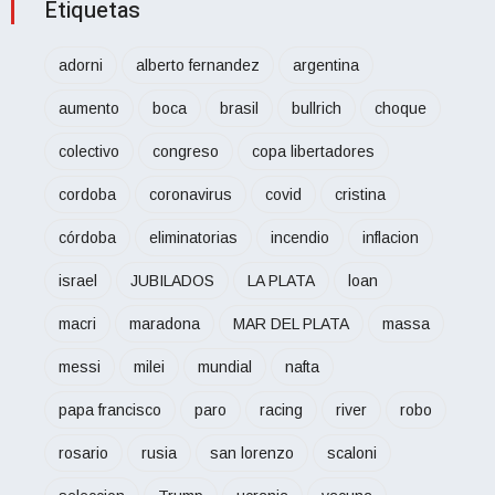
Etiquetas
adorni
alberto fernandez
argentina
aumento
boca
brasil
bullrich
choque
colectivo
congreso
copa libertadores
cordoba
coronavirus
covid
cristina
córdoba
eliminatorias
incendio
inflacion
israel
JUBILADOS
LA PLATA
loan
macri
maradona
MAR DEL PLATA
massa
messi
milei
mundial
nafta
papa francisco
paro
racing
river
robo
rosario
rusia
san lorenzo
scaloni