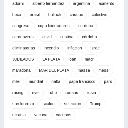
adorni
alberto fernandez
argentina
aumento
boca
brasil
bullrich
choque
colectivo
congreso
copa libertadores
cordoba
coronavirus
covid
cristina
córdoba
eliminatorias
incendio
inflacion
israel
JUBILADOS
LA PLATA
loan
macri
maradona
MAR DEL PLATA
massa
messi
milei
mundial
nafta
papa francisco
paro
racing
river
robo
rosario
rusia
san lorenzo
scaloni
seleccion
Trump
ucrania
vacuna
vacunas