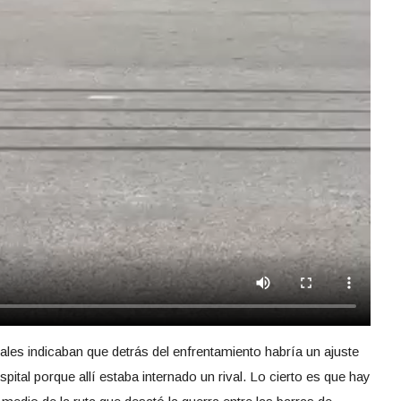
ales indicaban que detrás del enfrentamiento habría un ajuste
pital porque allí estaba internado un rival. Lo cierto es que hay