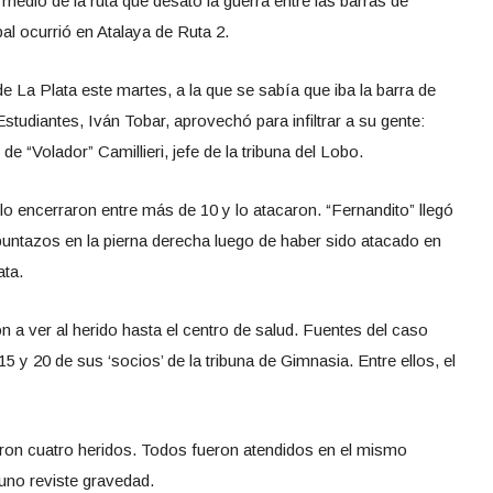
medio de la ruta que desató la guerra entre las barras de
al ocurrió en Atalaya de Ruta 2.
e La Plata este martes, a la que se sabía que iba la barra de
Estudiantes, Iván Tobar, aprovechó para infiltrar a su gente:
e “Volador” Camillieri, jefe de la tribuna del Lobo.
lo encerraron entre más de 10 y lo atacaron. “Fernandito” llegó
puntazos en la pierna derecha luego de haber sido atacado en
ata.
n a ver al herido hasta el centro de salud. Fuentes del caso
 y 20 de sus ‘socios’ de la tribuna de Gimnasia. Entre ellos, el
ron cuatro heridos. Todos fueron atendidos en el mismo
uno reviste gravedad.