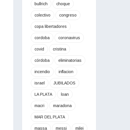
bullrich
choque
colectivo
congreso
copa libertadores
cordoba
coronavirus
covid
cristina
córdoba
eliminatorias
incendio
inflacion
israel
JUBILADOS
LA PLATA
loan
macri
maradona
MAR DEL PLATA
massa
messi
milei