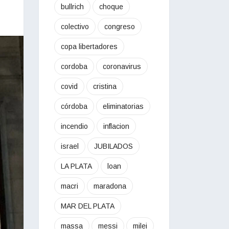
bullrich
choque
colectivo
congreso
copa libertadores
cordoba
coronavirus
covid
cristina
córdoba
eliminatorias
incendio
inflacion
israel
JUBILADOS
LA PLATA
loan
macri
maradona
MAR DEL PLATA
massa
messi
milei