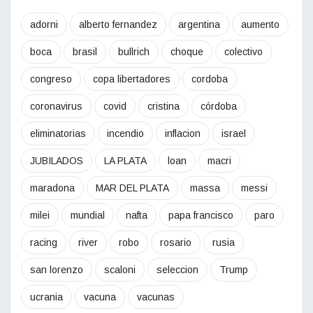
adorni
alberto fernandez
argentina
aumento
boca
brasil
bullrich
choque
colectivo
congreso
copa libertadores
cordoba
coronavirus
covid
cristina
córdoba
eliminatorias
incendio
inflacion
israel
JUBILADOS
LA PLATA
loan
macri
maradona
MAR DEL PLATA
massa
messi
milei
mundial
nafta
papa francisco
paro
racing
river
robo
rosario
rusia
san lorenzo
scaloni
seleccion
Trump
ucrania
vacuna
vacunas