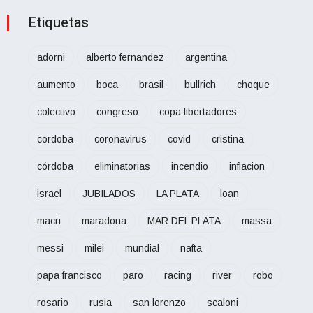
Etiquetas
adorni
alberto fernandez
argentina
aumento
boca
brasil
bullrich
choque
colectivo
congreso
copa libertadores
cordoba
coronavirus
covid
cristina
córdoba
eliminatorias
incendio
inflacion
israel
JUBILADOS
LA PLATA
loan
macri
maradona
MAR DEL PLATA
massa
messi
milei
mundial
nafta
papa francisco
paro
racing
river
robo
rosario
rusia
san lorenzo
scaloni