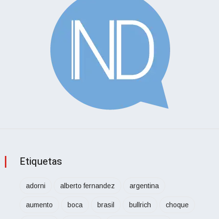
Etiquetas
adorni
alberto fernandez
argentina
aumento
boca
brasil
bullrich
choque