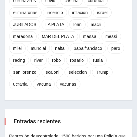
coronavirus
covid
cristina
córdoba
eliminatorias
incendio
inflacion
israel
JUBILADOS
LA PLATA
loan
macri
maradona
MAR DEL PLATA
massa
messi
milei
mundial
nafta
papa francisco
paro
racing
river
robo
rosario
rusia
san lorenzo
scaloni
seleccion
Trump
ucrania
vacuna
vacunas
Entradas recientes
Represión descontrolada: 1500 heridos por una Policía que