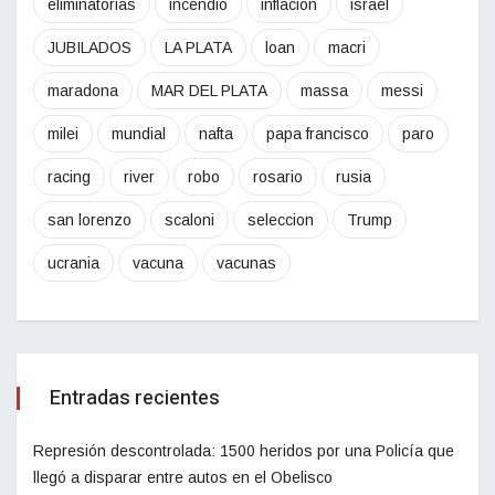
eliminatorias
incendio
inflacion
israel
JUBILADOS
LA PLATA
loan
macri
maradona
MAR DEL PLATA
massa
messi
milei
mundial
nafta
papa francisco
paro
racing
river
robo
rosario
rusia
san lorenzo
scaloni
seleccion
Trump
ucrania
vacuna
vacunas
Entradas recientes
Represión descontrolada: 1500 heridos por una Policía que
llegó a disparar entre autos en el Obelisco