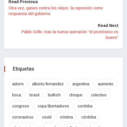
Read Previous
Otra vez, gases contra los viejos: la represión como
respuesta del gobierno
Read Next
Pablo Grillo: tras la nueva operación “el pronóstico es
bueno”
Etiquetas
adorni
alberto fernandez
argentina
aumento
boca
brasil
bullrich
choque
colectivo
congreso
copa libertadores
cordoba
coronavirus
covid
cristina
córdoba