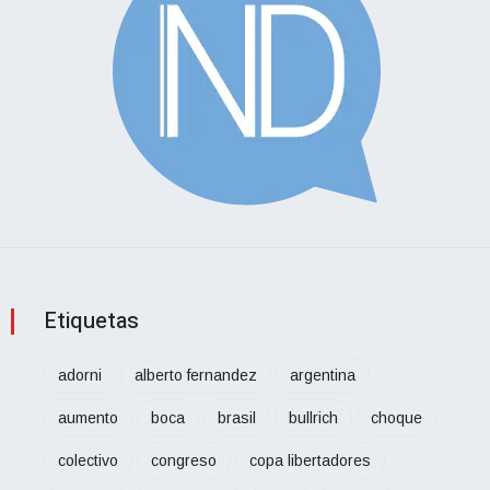
Etiquetas
adorni
alberto fernandez
argentina
aumento
boca
brasil
bullrich
choque
colectivo
congreso
copa libertadores