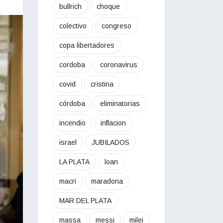
bullrich
choque
colectivo
congreso
copa libertadores
cordoba
coronavirus
covid
cristina
córdoba
eliminatorias
incendio
inflacion
israel
JUBILADOS
LA PLATA
loan
macri
maradona
MAR DEL PLATA
massa
messi
milei