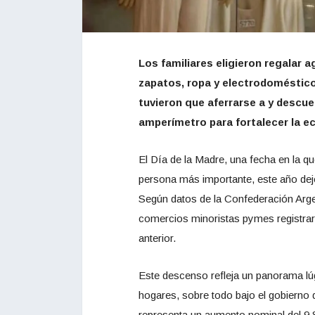
Los familiares eligieron regalar 
zapatos, ropa y electrodoméstico
tuvieron que aferrarse a y descue
amperímetro para fortalecer la e
El Día de la Madre, una fecha en la qu
persona más importante, este año de
Según datos de la Confederación Arg
comercios minoristas pymes registrar
anterior.
Este descenso refleja un panorama lúgu
hogares, sobre todo bajo el gobierno d
representa un aumento nominal del 9,