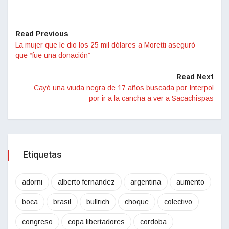
Read Previous
La mujer que le dio los 25 mil dólares a Moretti aseguró
que “fue una donación”
Read Next
Cayó una viuda negra de 17 años buscada por Interpol
por ir a la cancha a ver a Sacachispas
Etiquetas
adorni
alberto fernandez
argentina
aumento
boca
brasil
bullrich
choque
colectivo
congreso
copa libertadores
cordoba