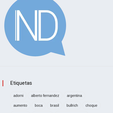
Etiquetas
adorni
alberto fernandez
argentina
aumento
boca
brasil
bullrich
choque