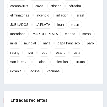
coronavirus
covid
cristina
córdoba
eliminatorias
incendio
inflacion
israel
JUBILADOS
LA PLATA
loan
macri
maradona
MAR DEL PLATA
massa
messi
milei
mundial
nafta
papa francisco
paro
racing
river
robo
rosario
rusia
san lorenzo
scaloni
seleccion
Trump
ucrania
vacuna
vacunas
Entradas recientes