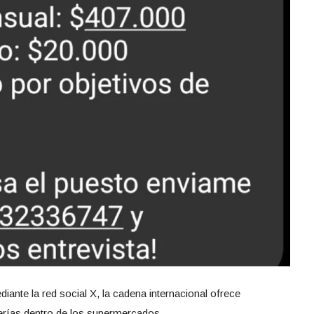
iante la red social X, la cadena internacional ofrece
rerías dentro de los supermercados.