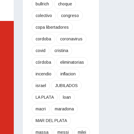
bullrich
choque
colectivo
congreso
copa libertadores
cordoba
coronavirus
covid
cristina
córdoba
eliminatorias
incendio
inflacion
israel
JUBILADOS
LA PLATA
loan
macri
maradona
MAR DEL PLATA
massa
messi
milei