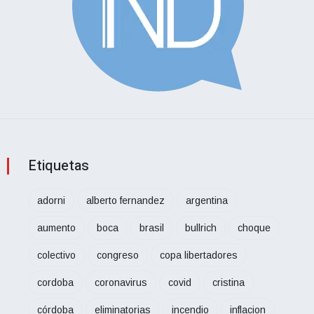
Etiquetas
adorni
alberto fernandez
argentina
aumento
boca
brasil
bullrich
choque
colectivo
congreso
copa libertadores
cordoba
coronavirus
covid
cristina
córdoba
eliminatorias
incendio
inflacion