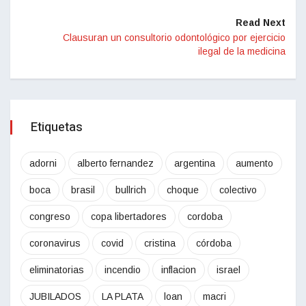
Read Next
Clausuran un consultorio odontológico por ejercicio
ilegal de la medicina
Etiquetas
adorni
alberto fernandez
argentina
aumento
boca
brasil
bullrich
choque
colectivo
congreso
copa libertadores
cordoba
coronavirus
covid
cristina
córdoba
eliminatorias
incendio
inflacion
israel
JUBILADOS
LA PLATA
loan
macri