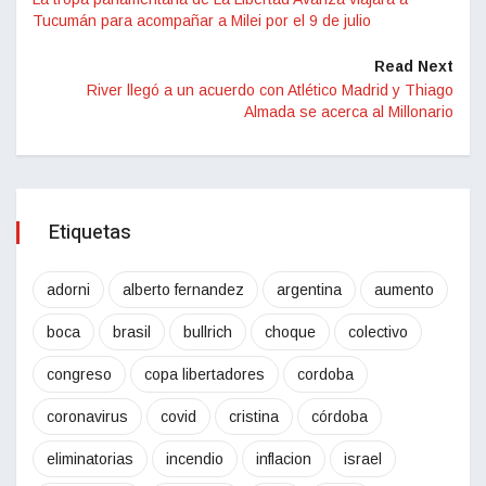
Tucumán para acompañar a Milei por el 9 de julio
Read Next
River llegó a un acuerdo con Atlético Madrid y Thiago
Almada se acerca al Millonario
Etiquetas
adorni
alberto fernandez
argentina
aumento
boca
brasil
bullrich
choque
colectivo
congreso
copa libertadores
cordoba
coronavirus
covid
cristina
córdoba
eliminatorias
incendio
inflacion
israel