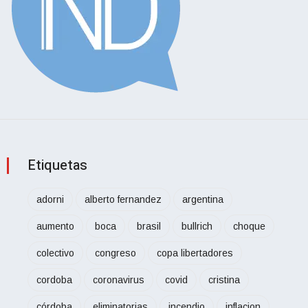
Etiquetas
adorni
alberto fernandez
argentina
aumento
boca
brasil
bullrich
choque
colectivo
congreso
copa libertadores
cordoba
coronavirus
covid
cristina
córdoba
eliminatorias
incendio
inflacion