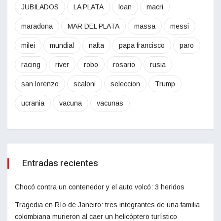
JUBILADOS
LA PLATA
loan
macri
maradona
MAR DEL PLATA
massa
messi
milei
mundial
nafta
papa francisco
paro
racing
river
robo
rosario
rusia
san lorenzo
scaloni
seleccion
Trump
ucrania
vacuna
vacunas
Entradas recientes
Chocó contra un contenedor y el auto volcó: 3 heridos
Tragedia en Río de Janeiro: tres integrantes de una familia
colombiana murieron al caer un helicóptero turístico