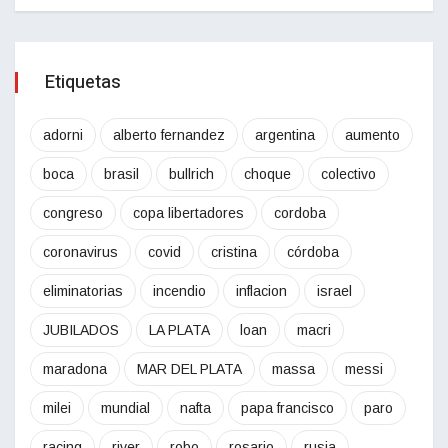
Etiquetas
adorni
alberto fernandez
argentina
aumento
boca
brasil
bullrich
choque
colectivo
congreso
copa libertadores
cordoba
coronavirus
covid
cristina
córdoba
eliminatorias
incendio
inflacion
israel
JUBILADOS
LA PLATA
loan
macri
maradona
MAR DEL PLATA
massa
messi
milei
mundial
nafta
papa francisco
paro
racing
river
robo
rosario
rusia