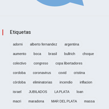
Etiquetas
adorni
alberto fernandez
argentina
aumento
boca
brasil
bullrich
choque
colectivo
congreso
copa libertadores
cordoba
coronavirus
covid
cristina
córdoba
eliminatorias
incendio
inflacion
israel
JUBILADOS
LA PLATA
loan
macri
maradona
MAR DEL PLATA
massa