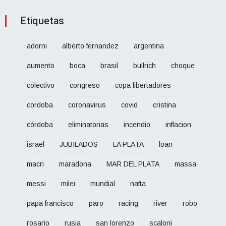
Etiquetas
adorni
alberto fernandez
argentina
aumento
boca
brasil
bullrich
choque
colectivo
congreso
copa libertadores
cordoba
coronavirus
covid
cristina
córdoba
eliminatorias
incendio
inflacion
israel
JUBILADOS
LA PLATA
loan
macri
maradona
MAR DEL PLATA
massa
messi
milei
mundial
nafta
papa francisco
paro
racing
river
robo
rosario
rusia
san lorenzo
scaloni