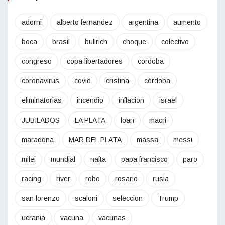
adorni
alberto fernandez
argentina
aumento
boca
brasil
bullrich
choque
colectivo
congreso
copa libertadores
cordoba
coronavirus
covid
cristina
córdoba
eliminatorias
incendio
inflacion
israel
JUBILADOS
LA PLATA
loan
macri
maradona
MAR DEL PLATA
massa
messi
milei
mundial
nafta
papa francisco
paro
racing
river
robo
rosario
rusia
san lorenzo
scaloni
seleccion
Trump
ucrania
vacuna
vacunas