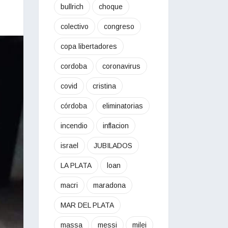
bullrich
choque
colectivo
congreso
copa libertadores
cordoba
coronavirus
covid
cristina
córdoba
eliminatorias
incendio
inflacion
israel
JUBILADOS
LA PLATA
loan
macri
maradona
MAR DEL PLATA
massa
messi
milei