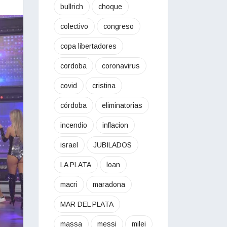
bullrich
choque
colectivo
congreso
copa libertadores
cordoba
coronavirus
covid
cristina
córdoba
eliminatorias
incendio
inflacion
israel
JUBILADOS
LA PLATA
loan
macri
maradona
MAR DEL PLATA
massa
messi
milei