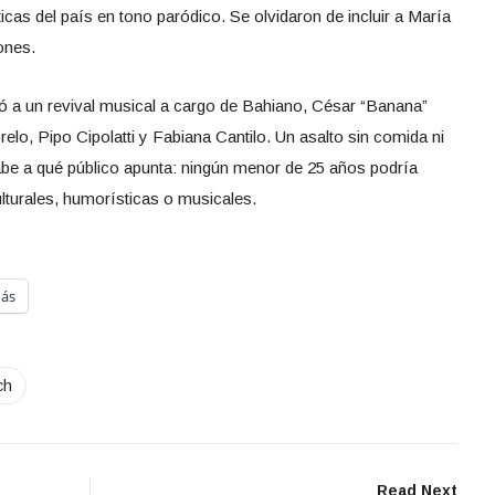
ticas del país en tono paródico. Se olvidaron de incluir a María
iones.
ocó a un revival musical a cargo de Bahiano, César “Banana”
o, Pipo Cipolatti y Fabiana Cantilo. Un asalto sin comida ni
be a qué público apunta: ningún menor de 25 años podría
ulturales, humorísticas o musicales.
ás
ch
Read Next