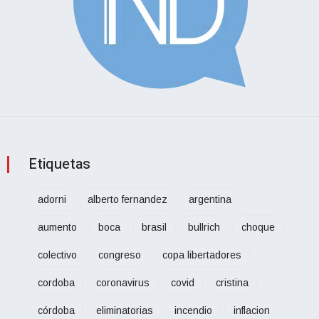
Etiquetas
adorni
alberto fernandez
argentina
aumento
boca
brasil
bullrich
choque
colectivo
congreso
copa libertadores
cordoba
coronavirus
covid
cristina
córdoba
eliminatorias
incendio
inflacion