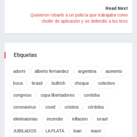
Read Next
Quisieron robarle a un policía que trabajaba como
chofer de aplicación y se defendió a los tiros
Etiquetas
adorni
alberto fernandez
argentina
aumento
boca
brasil
bullrich
choque
colectivo
congreso
copa libertadores
cordoba
coronavirus
covid
cristina
córdoba
eliminatorias
incendio
inflacion
israel
JUBILADOS
LA PLATA
loan
macri