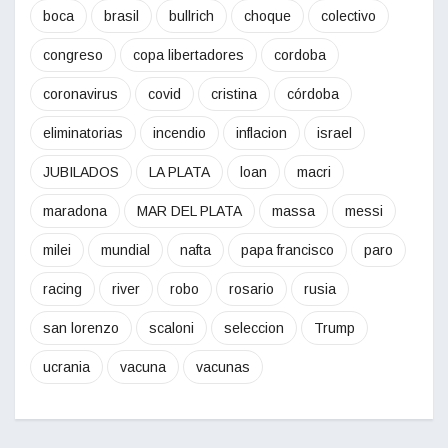
boca
brasil
bullrich
choque
colectivo
congreso
copa libertadores
cordoba
coronavirus
covid
cristina
córdoba
eliminatorias
incendio
inflacion
israel
JUBILADOS
LA PLATA
loan
macri
maradona
MAR DEL PLATA
massa
messi
milei
mundial
nafta
papa francisco
paro
racing
river
robo
rosario
rusia
san lorenzo
scaloni
seleccion
Trump
ucrania
vacuna
vacunas