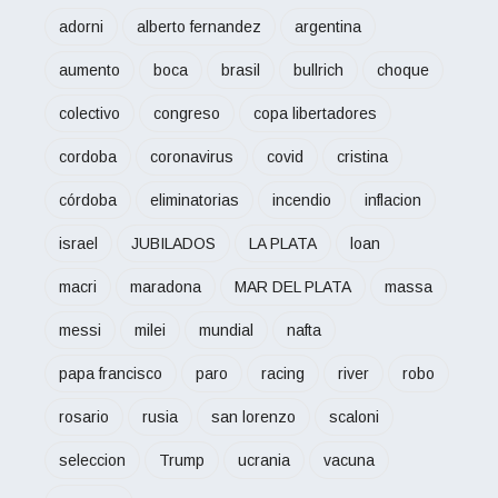
adorni
alberto fernandez
argentina
aumento
boca
brasil
bullrich
choque
colectivo
congreso
copa libertadores
cordoba
coronavirus
covid
cristina
córdoba
eliminatorias
incendio
inflacion
israel
JUBILADOS
LA PLATA
loan
macri
maradona
MAR DEL PLATA
massa
messi
milei
mundial
nafta
papa francisco
paro
racing
river
robo
rosario
rusia
san lorenzo
scaloni
seleccion
Trump
ucrania
vacuna