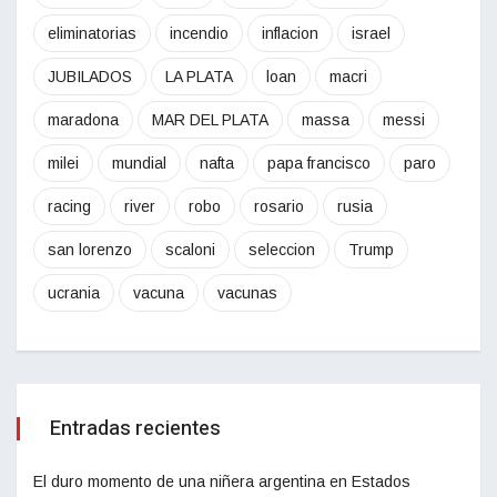
eliminatorias
incendio
inflacion
israel
JUBILADOS
LA PLATA
loan
macri
maradona
MAR DEL PLATA
massa
messi
milei
mundial
nafta
papa francisco
paro
racing
river
robo
rosario
rusia
san lorenzo
scaloni
seleccion
Trump
ucrania
vacuna
vacunas
Entradas recientes
El duro momento de una niñera argentina en Estados