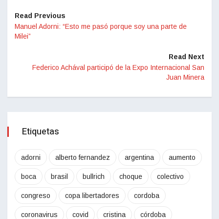
Read Previous
Manuel Adorni: “Esto me pasó porque soy una parte de
Milei”
Read Next
Federico Achával participó de la Expo Internacional San
Juan Minera
Etiquetas
adorni
alberto fernandez
argentina
aumento
boca
brasil
bullrich
choque
colectivo
congreso
copa libertadores
cordoba
coronavirus
covid
cristina
córdoba