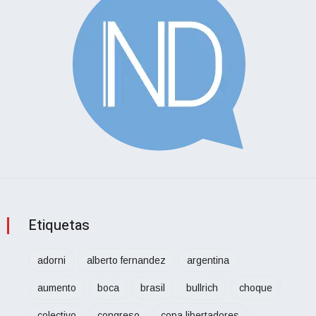
Etiquetas
adorni
alberto fernandez
argentina
aumento
boca
brasil
bullrich
choque
colectivo
congreso
copa libertadores