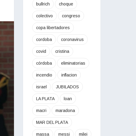
bullrich
choque
colectivo
congreso
copa libertadores
cordoba
coronavirus
covid
cristina
córdoba
eliminatorias
incendio
inflacion
israel
JUBILADOS
LA PLATA
loan
macri
maradona
MAR DEL PLATA
massa
messi
milei