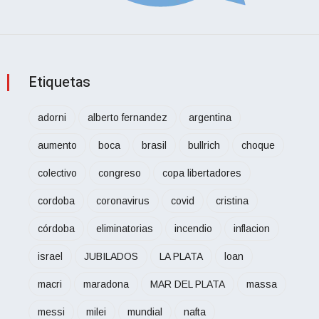
Etiquetas
adorni
alberto fernandez
argentina
aumento
boca
brasil
bullrich
choque
colectivo
congreso
copa libertadores
cordoba
coronavirus
covid
cristina
córdoba
eliminatorias
incendio
inflacion
israel
JUBILADOS
LA PLATA
loan
macri
maradona
MAR DEL PLATA
massa
messi
milei
mundial
nafta