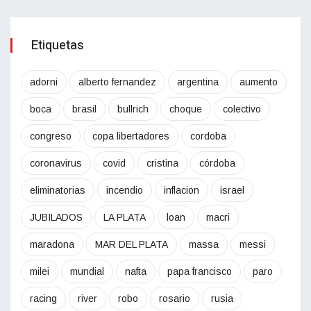
Etiquetas
adorni
alberto fernandez
argentina
aumento
boca
brasil
bullrich
choque
colectivo
congreso
copa libertadores
cordoba
coronavirus
covid
cristina
córdoba
eliminatorias
incendio
inflacion
israel
JUBILADOS
LA PLATA
loan
macri
maradona
MAR DEL PLATA
massa
messi
milei
mundial
nafta
papa francisco
paro
racing
river
robo
rosario
rusia