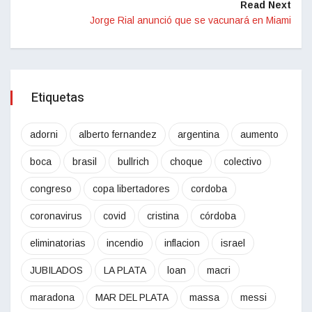
Read Next
Jorge Rial anunció que se vacunará en Miami
Etiquetas
adorni
alberto fernandez
argentina
aumento
boca
brasil
bullrich
choque
colectivo
congreso
copa libertadores
cordoba
coronavirus
covid
cristina
córdoba
eliminatorias
incendio
inflacion
israel
JUBILADOS
LA PLATA
loan
macri
maradona
MAR DEL PLATA
massa
messi