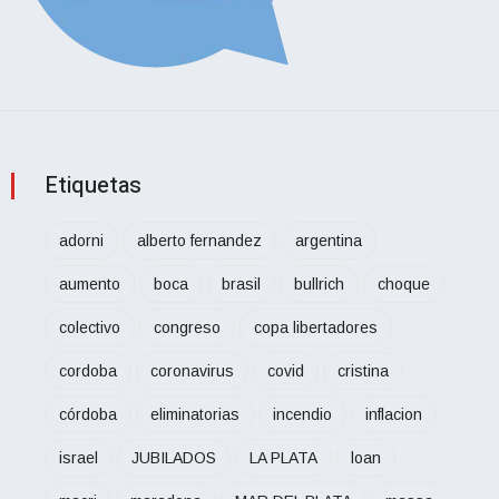
Etiquetas
adorni
alberto fernandez
argentina
aumento
boca
brasil
bullrich
choque
colectivo
congreso
copa libertadores
cordoba
coronavirus
covid
cristina
córdoba
eliminatorias
incendio
inflacion
israel
JUBILADOS
LA PLATA
loan