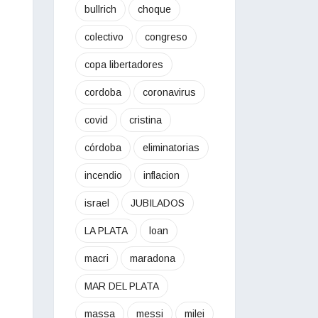
bullrich
choque
colectivo
congreso
copa libertadores
cordoba
coronavirus
covid
cristina
córdoba
eliminatorias
incendio
inflacion
israel
JUBILADOS
LA PLATA
loan
macri
maradona
MAR DEL PLATA
massa
messi
milei