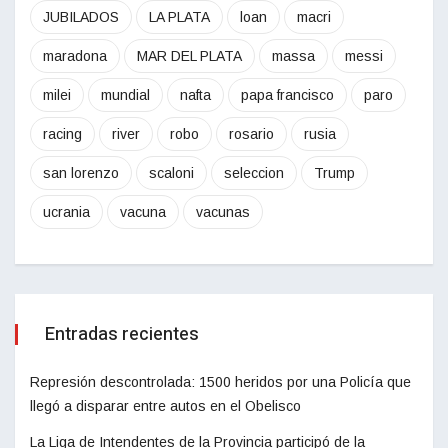
JUBILADOS
LA PLATA
loan
macri
maradona
MAR DEL PLATA
massa
messi
milei
mundial
nafta
papa francisco
paro
racing
river
robo
rosario
rusia
san lorenzo
scaloni
seleccion
Trump
ucrania
vacuna
vacunas
Entradas recientes
Represión descontrolada: 1500 heridos por una Policía que
llegó a disparar entre autos en el Obelisco
La Liga de Intendentes de la Provincia participó de la