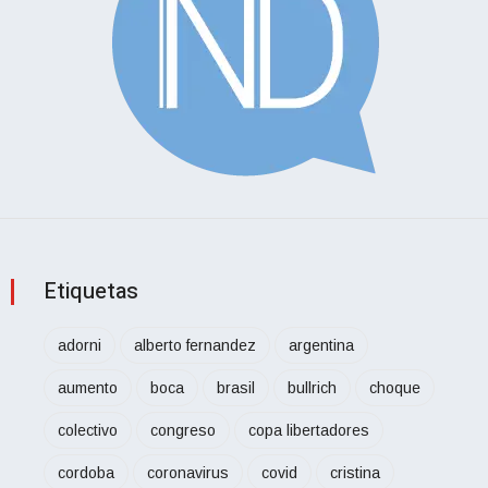
Etiquetas
adorni
alberto fernandez
argentina
aumento
boca
brasil
bullrich
choque
colectivo
congreso
copa libertadores
cordoba
coronavirus
covid
cristina