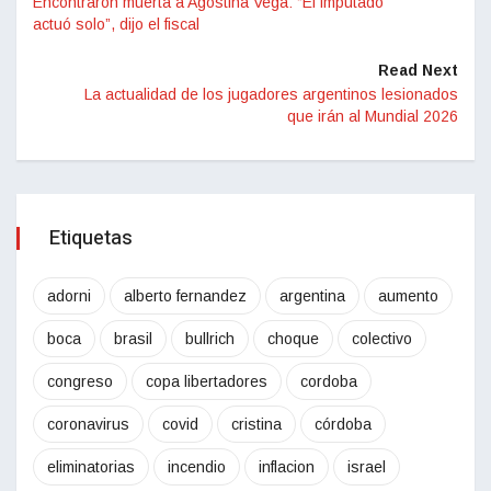
Encontraron muerta a Agostina Vega: “El imputado
actuó solo”, dijo el fiscal
Read Next
La actualidad de los jugadores argentinos lesionados
que irán al Mundial 2026
Etiquetas
adorni
alberto fernandez
argentina
aumento
boca
brasil
bullrich
choque
colectivo
congreso
copa libertadores
cordoba
coronavirus
covid
cristina
córdoba
eliminatorias
incendio
inflacion
israel