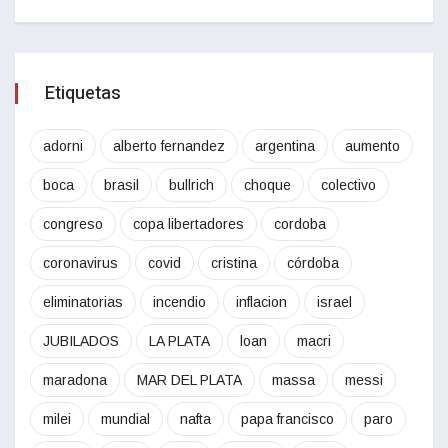
Etiquetas
adorni
alberto fernandez
argentina
aumento
boca
brasil
bullrich
choque
colectivo
congreso
copa libertadores
cordoba
coronavirus
covid
cristina
córdoba
eliminatorias
incendio
inflacion
israel
JUBILADOS
LA PLATA
loan
macri
maradona
MAR DEL PLATA
massa
messi
milei
mundial
nafta
papa francisco
paro