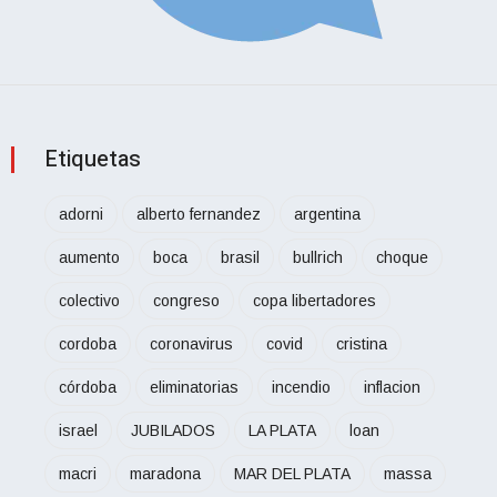
Etiquetas
adorni
alberto fernandez
argentina
aumento
boca
brasil
bullrich
choque
colectivo
congreso
copa libertadores
cordoba
coronavirus
covid
cristina
córdoba
eliminatorias
incendio
inflacion
israel
JUBILADOS
LA PLATA
loan
macri
maradona
MAR DEL PLATA
massa