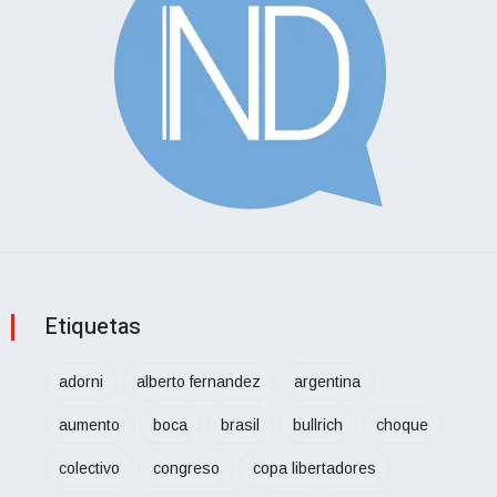
Etiquetas
adorni
alberto fernandez
argentina
aumento
boca
brasil
bullrich
choque
colectivo
congreso
copa libertadores