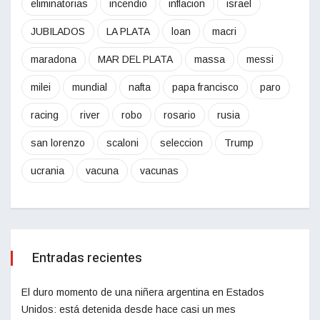
eliminatorias
incendio
inflacion
israel
JUBILADOS
LA PLATA
loan
macri
maradona
MAR DEL PLATA
massa
messi
milei
mundial
nafta
papa francisco
paro
racing
river
robo
rosario
rusia
san lorenzo
scaloni
seleccion
Trump
ucrania
vacuna
vacunas
Entradas recientes
El duro momento de una niñera argentina en Estados
Unidos: está detenida desde hace casi un mes