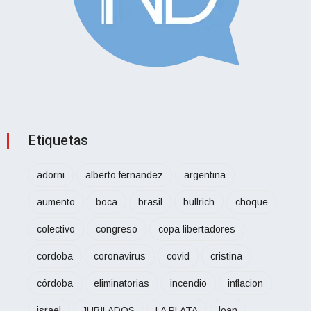
Etiquetas
adorni
alberto fernandez
argentina
aumento
boca
brasil
bullrich
choque
colectivo
congreso
copa libertadores
cordoba
coronavirus
covid
cristina
córdoba
eliminatorias
incendio
inflacion
israel
JUBILADOS
LA PLATA
loan