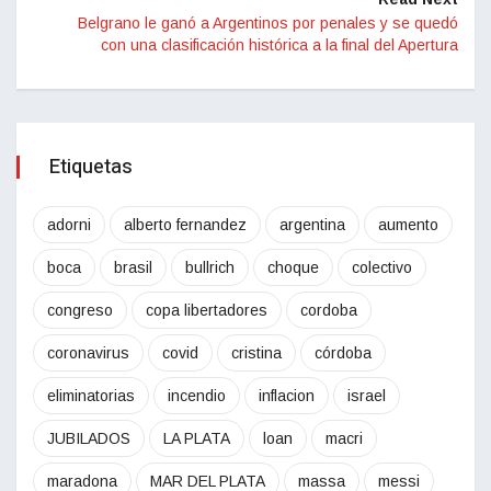
Belgrano le ganó a Argentinos por penales y se quedó
con una clasificación histórica a la final del Apertura
Etiquetas
adorni
alberto fernandez
argentina
aumento
boca
brasil
bullrich
choque
colectivo
congreso
copa libertadores
cordoba
coronavirus
covid
cristina
córdoba
eliminatorias
incendio
inflacion
israel
JUBILADOS
LA PLATA
loan
macri
maradona
MAR DEL PLATA
massa
messi