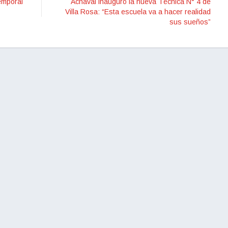
emporal
Achával inauguró la nueva Técnica N° 4 de
Villa Rosa: “Esta escuela va a hacer realidad
sus sueños”