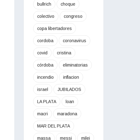
bullrich
choque
colectivo
congreso
copa libertadores
cordoba
coronavirus
covid
cristina
córdoba
eliminatorias
incendio
inflacion
israel
JUBILADOS
LA PLATA
loan
macri
maradona
MAR DEL PLATA
massa
messi
milei