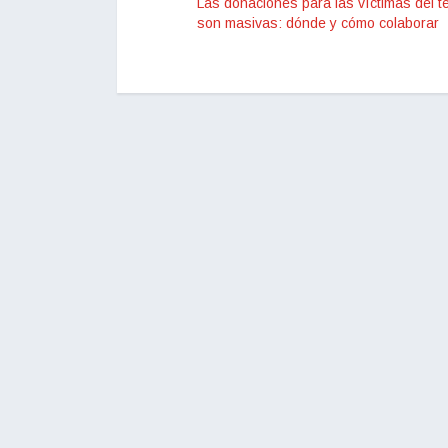
Las donaciones para las víctimas del t
son masivas: dónde y cómo colaborar