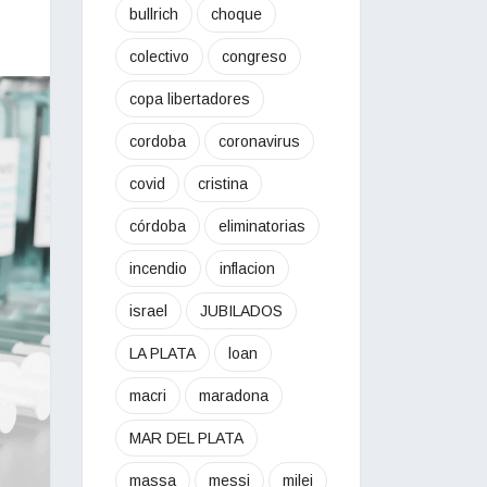
bullrich
choque
colectivo
congreso
copa libertadores
cordoba
coronavirus
covid
cristina
córdoba
eliminatorias
incendio
inflacion
israel
JUBILADOS
LA PLATA
loan
macri
maradona
MAR DEL PLATA
massa
messi
milei