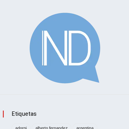
Etiquetas
adorni
alberto fernandez
argentina