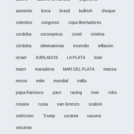
aumento
boca
brasil
bullrich
choque
colectivo
congreso
copa libertadores
cordoba
coronavirus
covid
cristina
córdoba
eliminatorias
incendio
inflacion
israel
JUBILADOS
LA PLATA
loan
macri
maradona
MAR DEL PLATA
massa
messi
milei
mundial
nafta
papa francisco
paro
racing
river
robo
rosario
rusia
san lorenzo
scaloni
seleccion
Trump
ucrania
vacuna
vacunas