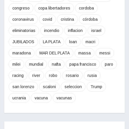
congreso
copa libertadores
cordoba
coronavirus
covid
cristina
córdoba
eliminatorias
incendio
inflacion
israel
JUBILADOS
LA PLATA
loan
macri
maradona
MAR DEL PLATA
massa
messi
milei
mundial
nafta
papa francisco
paro
racing
river
robo
rosario
rusia
san lorenzo
scaloni
seleccion
Trump
ucrania
vacuna
vacunas