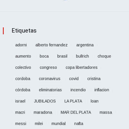
Etiquetas
adorni
alberto fernandez
argentina
aumento
boca
brasil
bullrich
choque
colectivo
congreso
copa libertadores
cordoba
coronavirus
covid
cristina
córdoba
eliminatorias
incendio
inflacion
israel
JUBILADOS
LA PLATA
loan
macri
maradona
MAR DEL PLATA
massa
messi
milei
mundial
nafta