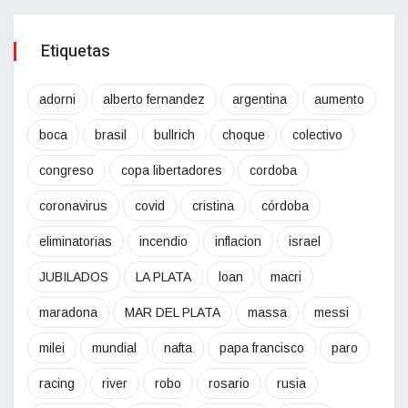
Etiquetas
adorni
alberto fernandez
argentina
aumento
boca
brasil
bullrich
choque
colectivo
congreso
copa libertadores
cordoba
coronavirus
covid
cristina
córdoba
eliminatorias
incendio
inflacion
israel
JUBILADOS
LA PLATA
loan
macri
maradona
MAR DEL PLATA
massa
messi
milei
mundial
nafta
papa francisco
paro
racing
river
robo
rosario
rusia