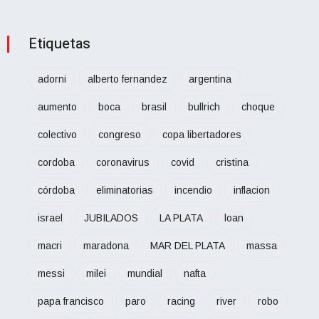
Etiquetas
adorni
alberto fernandez
argentina
aumento
boca
brasil
bullrich
choque
colectivo
congreso
copa libertadores
cordoba
coronavirus
covid
cristina
córdoba
eliminatorias
incendio
inflacion
israel
JUBILADOS
LA PLATA
loan
macri
maradona
MAR DEL PLATA
massa
messi
milei
mundial
nafta
papa francisco
paro
racing
river
robo