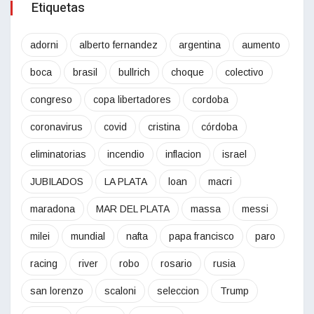
Etiquetas
adorni
alberto fernandez
argentina
aumento
boca
brasil
bullrich
choque
colectivo
congreso
copa libertadores
cordoba
coronavirus
covid
cristina
córdoba
eliminatorias
incendio
inflacion
israel
JUBILADOS
LA PLATA
loan
macri
maradona
MAR DEL PLATA
massa
messi
milei
mundial
nafta
papa francisco
paro
racing
river
robo
rosario
rusia
san lorenzo
scaloni
seleccion
Trump