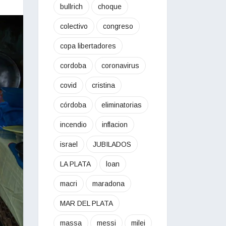
bullrich
choque
colectivo
congreso
copa libertadores
cordoba
coronavirus
covid
cristina
córdoba
eliminatorias
incendio
inflacion
israel
JUBILADOS
LA PLATA
loan
macri
maradona
MAR DEL PLATA
massa
messi
milei