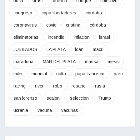
boca
brasil
bullrich
choque
colectivo
congreso
copa libertadores
cordoba
coronavirus
covid
cristina
córdoba
eliminatorias
incendio
inflacion
israel
JUBILADOS
LA PLATA
loan
macri
maradona
MAR DEL PLATA
massa
messi
milei
mundial
nafta
papa francisco
paro
racing
river
robo
rosario
rusia
san lorenzo
scaloni
seleccion
Trump
ucrania
vacuna
vacunas