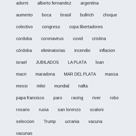
adorni
alberto fernandez
argentina
aumento
boca
brasil
bullrich
choque
colectivo
congreso
copa libertadores
cordoba
coronavirus
covid
cristina
córdoba
eliminatorias
incendio
inflacion
israel
JUBILADOS
LA PLATA
loan
macri
maradona
MAR DEL PLATA
massa
messi
milei
mundial
nafta
papa francisco
paro
racing
river
robo
rosario
rusia
san lorenzo
scaloni
seleccion
Trump
ucrania
vacuna
vacunas