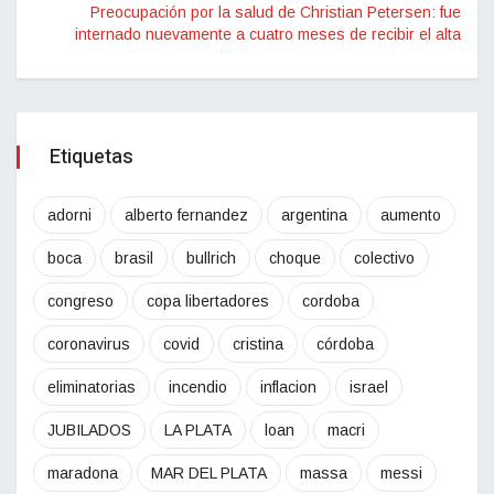
Preocupación por la salud de Christian Petersen: fue
internado nuevamente a cuatro meses de recibir el alta
Etiquetas
adorni
alberto fernandez
argentina
aumento
boca
brasil
bullrich
choque
colectivo
congreso
copa libertadores
cordoba
coronavirus
covid
cristina
córdoba
eliminatorias
incendio
inflacion
israel
JUBILADOS
LA PLATA
loan
macri
maradona
MAR DEL PLATA
massa
messi