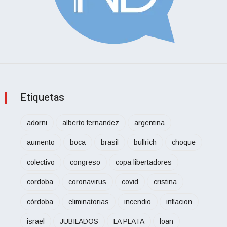
Etiquetas
adorni
alberto fernandez
argentina
aumento
boca
brasil
bullrich
choque
colectivo
congreso
copa libertadores
cordoba
coronavirus
covid
cristina
córdoba
eliminatorias
incendio
inflacion
israel
JUBILADOS
LA PLATA
loan