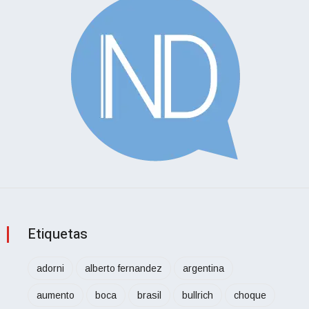
Etiquetas
adorni
alberto fernandez
argentina
aumento
boca
brasil
bullrich
choque