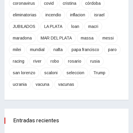
coronavirus
covid
cristina
córdoba
eliminatorias
incendio
inflacion
israel
JUBILADOS
LA PLATA
loan
macri
maradona
MAR DEL PLATA
massa
messi
milei
mundial
nafta
papa francisco
paro
racing
river
robo
rosario
rusia
san lorenzo
scaloni
seleccion
Trump
ucrania
vacuna
vacunas
Entradas recientes