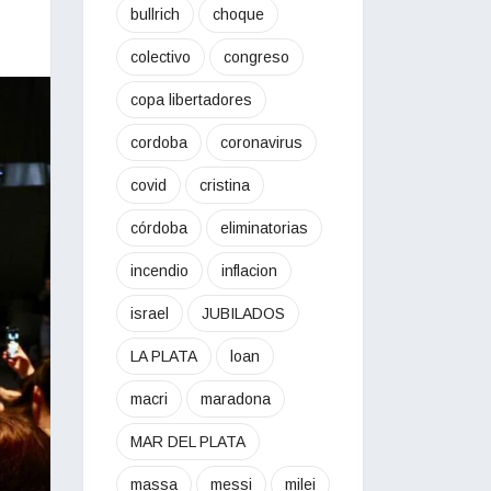
bullrich
choque
colectivo
congreso
copa libertadores
cordoba
coronavirus
covid
cristina
córdoba
eliminatorias
incendio
inflacion
israel
JUBILADOS
LA PLATA
loan
macri
maradona
MAR DEL PLATA
massa
messi
milei