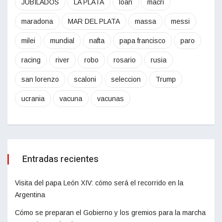
JUBILADOS
LA PLATA
loan
macri
maradona
MAR DEL PLATA
massa
messi
milei
mundial
nafta
papa francisco
paro
racing
river
robo
rosario
rusia
san lorenzo
scaloni
seleccion
Trump
ucrania
vacuna
vacunas
Entradas recientes
Visita del papa León XIV: cómo será el recorrido en la
Argentina
Cómo se preparan el Gobierno y los gremios para la marcha