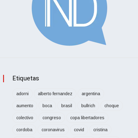
Etiquetas
adorni
alberto fernandez
argentina
aumento
boca
brasil
bullrich
choque
colectivo
congreso
copa libertadores
cordoba
coronavirus
covid
cristina