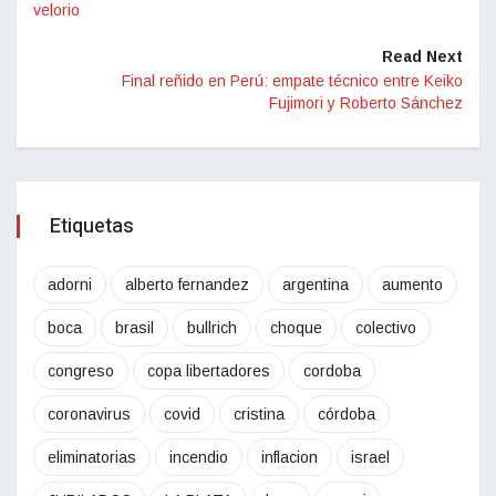
velorio
Read Next
Final reñido en Perú: empate técnico entre Keiko
Fujimori y Roberto Sánchez
Etiquetas
adorni
alberto fernandez
argentina
aumento
boca
brasil
bullrich
choque
colectivo
congreso
copa libertadores
cordoba
coronavirus
covid
cristina
córdoba
eliminatorias
incendio
inflacion
israel