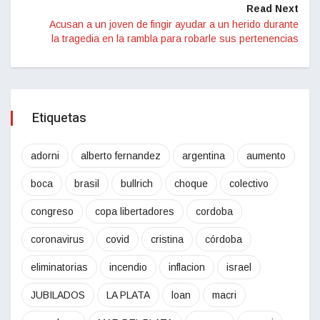
Read Next
Acusan a un joven de fingir ayudar a un herido durante
la tragedia en la rambla para robarle sus pertenencias
Etiquetas
adorni
alberto fernandez
argentina
aumento
boca
brasil
bullrich
choque
colectivo
congreso
copa libertadores
cordoba
coronavirus
covid
cristina
córdoba
eliminatorias
incendio
inflacion
israel
JUBILADOS
LA PLATA
loan
macri