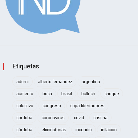
Etiquetas
adorni
alberto fernandez
argentina
aumento
boca
brasil
bullrich
choque
colectivo
congreso
copa libertadores
cordoba
coronavirus
covid
cristina
córdoba
eliminatorias
incendio
inflacion