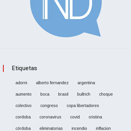
Etiquetas
adorni
alberto fernandez
argentina
aumento
boca
brasil
bullrich
choque
colectivo
congreso
copa libertadores
cordoba
coronavirus
covid
cristina
córdoba
eliminatorias
incendio
inflacion