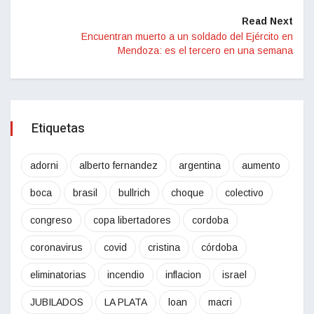
Read Next
Encuentran muerto a un soldado del Ejército en
Mendoza: es el tercero en una semana
Etiquetas
adorni
alberto fernandez
argentina
aumento
boca
brasil
bullrich
choque
colectivo
congreso
copa libertadores
cordoba
coronavirus
covid
cristina
córdoba
eliminatorias
incendio
inflacion
israel
JUBILADOS
LA PLATA
loan
macri