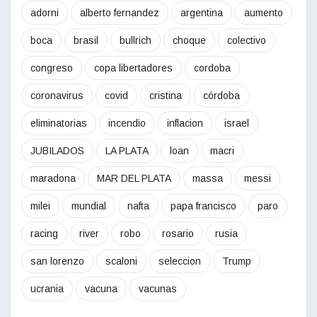
adorni
alberto fernandez
argentina
aumento
boca
brasil
bullrich
choque
colectivo
congreso
copa libertadores
cordoba
coronavirus
covid
cristina
córdoba
eliminatorias
incendio
inflacion
israel
JUBILADOS
LA PLATA
loan
macri
maradona
MAR DEL PLATA
massa
messi
milei
mundial
nafta
papa francisco
paro
racing
river
robo
rosario
rusia
san lorenzo
scaloni
seleccion
Trump
ucrania
vacuna
vacunas