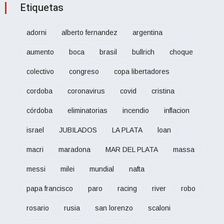
Etiquetas
adorni
alberto fernandez
argentina
aumento
boca
brasil
bullrich
choque
colectivo
congreso
copa libertadores
cordoba
coronavirus
covid
cristina
córdoba
eliminatorias
incendio
inflacion
israel
JUBILADOS
LA PLATA
loan
macri
maradona
MAR DEL PLATA
massa
messi
milei
mundial
nafta
papa francisco
paro
racing
river
robo
rosario
rusia
san lorenzo
scaloni