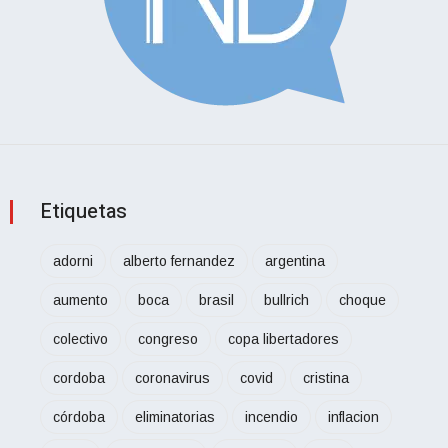
Etiquetas
adorni
alberto fernandez
argentina
aumento
boca
brasil
bullrich
choque
colectivo
congreso
copa libertadores
cordoba
coronavirus
covid
cristina
córdoba
eliminatorias
incendio
inflacion