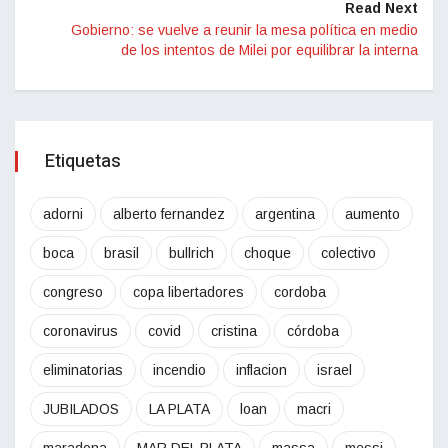
Read Next
Gobierno: se vuelve a reunir la mesa política en medio
de los intentos de Milei por equilibrar la interna
Etiquetas
adorni
alberto fernandez
argentina
aumento
boca
brasil
bullrich
choque
colectivo
congreso
copa libertadores
cordoba
coronavirus
covid
cristina
córdoba
eliminatorias
incendio
inflacion
israel
JUBILADOS
LA PLATA
loan
macri
maradona
MAR DEL PLATA
massa
messi