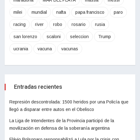
milei
mundial
nafta
papa francisco
paro
racing
river
robo
rosario
rusia
san lorenzo
scaloni
seleccion
Trump
ucrania
vacuna
vacunas
Entradas recientes
Represión descontrolada: 1500 heridos por una Policía que
llegó a disparar entre autos en el Obelisco
La Liga de Intendentes de la Provincia participó de la
movilización en defensa de la soberanía argentina
Flávio Bolsonaro responsabilizó a Lula por la crisis con