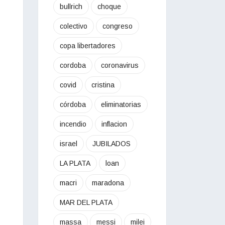
bullrich
choque
colectivo
congreso
copa libertadores
cordoba
coronavirus
covid
cristina
córdoba
eliminatorias
incendio
inflacion
israel
JUBILADOS
LA PLATA
loan
macri
maradona
MAR DEL PLATA
massa
messi
milei