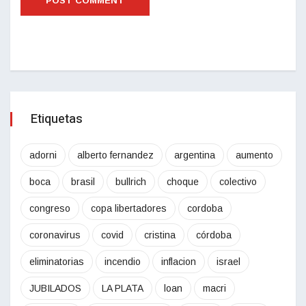
Etiquetas
adorni
alberto fernandez
argentina
aumento
boca
brasil
bullrich
choque
colectivo
congreso
copa libertadores
cordoba
coronavirus
covid
cristina
córdoba
eliminatorias
incendio
inflacion
israel
JUBILADOS
LA PLATA
loan
macri