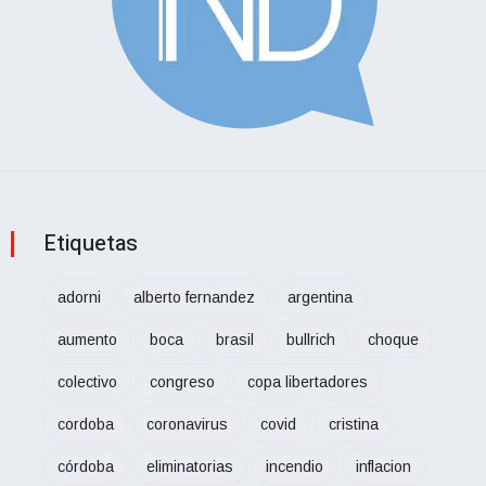
Etiquetas
adorni
alberto fernandez
argentina
aumento
boca
brasil
bullrich
choque
colectivo
congreso
copa libertadores
cordoba
coronavirus
covid
cristina
córdoba
eliminatorias
incendio
inflacion